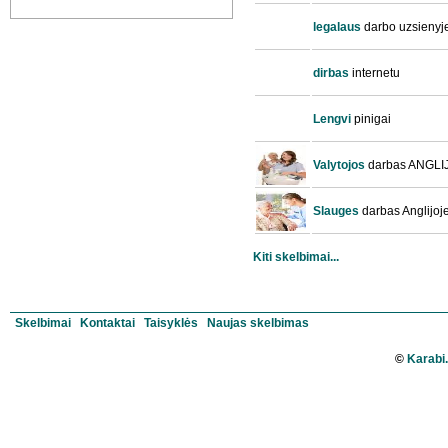
legalaus
darbo uzsienyj
dirbas
internetu
Lengvi
pinigai
Valytojos
darbas ANGLI
Slauges
darbas Anglijoj
Kiti skelbimai...
Skelbimai
Kontaktai
Taisyklės
Naujas skelbimas
©
Karabi