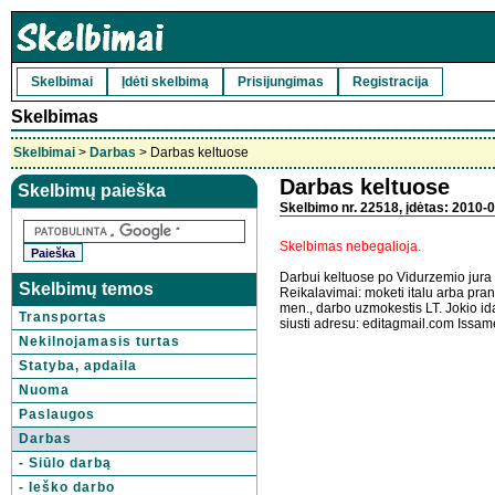
Skelbimai
Įdėti skelbimą
Prisijungimas
Registracija
Skelbimas
Skelbimai
>
Darbas
> Darbas keltuose
Darbas keltuose
Skelbimų paieška
Skelbimo nr. 22518, įdėtas: 2010-0
Skelbimas nebegalioja.
Darbui keltuose po Vidurzemio jura 
Skelbimų temos
Reikalavimai: moketi italu arba pran
men., darbo uzmokestis LT. Jokio i
Transportas
siusti adresu: editagmail.com Issame
Nekilnojamasis turtas
Statyba, apdaila
Nuoma
Paslaugos
Darbas
- Siūlo darbą
- Ieško darbo