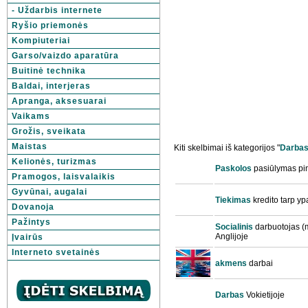
- Uždarbis internete
Ryšio priemonės
Kompiuteriai
Garso/vaizdo aparatūra
Buitinė technika
Baldai, interjeras
Apranga, aksesuarai
Vaikams
Grožis, sveikata
Maistas
Kiti skelbimai iš kategorijos "
Darba
Kelionės, turizmas
Paskolos
pasiūlymas pi
Pramogos, laisvalaikis
Gyvūnai, augalai
Tiekimas
kredito tarp y
Dovanoja
Pažintys
Socialinis
darbuotojas (m
Anglijoje
Įvairūs
Interneto svetainės
akmens
darbai
Darbas
Vokietijoje