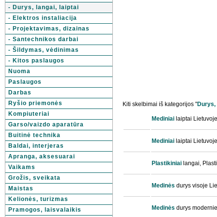
- Durys, langai, laiptai
- Elektros instaliacija
- Projektavimas, dizainas
- Santechnikos darbai
- Šildymas, vėdinimas
- Kitos paslaugos
Nuoma
Paslaugos
Darbas
Ryšio priemonės
Kiti skelbimai iš kategorijos "
Durys, 
Kompiuteriai
Mediniai
laiptai Lietuvoj
Garso/vaizdo aparatūra
Buitinė technika
Mediniai
laiptai Lietuvoj
Baldai, interjeras
Apranga, aksesuarai
Plastikiniai
langai, Plast
Vaikams
Grožis, sveikata
Medinės
durys visoje Li
Maistas
Kelionės, turizmas
Medinės
durys modern
Pramogos, laisvalaikis