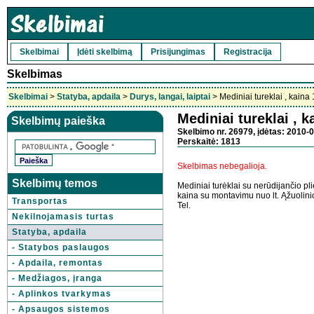
Skelbimai
Įdėti skelbimą
Prisijungimas
Registracija
Skelbimas
Skelbimai
>
Statyba, apdaila
>
Durys, langai, laiptai
> Mediniai tureklai , kaina
Mediniai tureklai , k
Skelbimų paieška
Skelbimo nr. 26979, įdėtas: 2010-0
Perskaitė: 1813
Skelbimas nebegalioja.
Skelbimų temos
Mediniai turėklai su nerūdijančio pl
kaina su montavimu nuo lt. Ąžuolinio 
Transportas
Tel.
Nekilnojamasis turtas
Statyba, apdaila
- Statybos paslaugos
- Apdaila, remontas
- Medžiagos, įranga
- Aplinkos tvarkymas
- Apsaugos sistemos