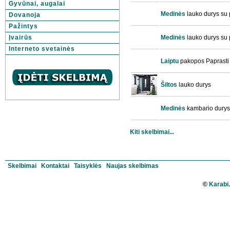
Gyvūnai, augalai
Medinės
lauko durys su 
Dovanoja
Pažintys
Įvairūs
Medinės
lauko durys su 
Interneto svetainės
Laiptu
pakopos Paprasti 
Šiltos
lauko durys
Medinės
kambario durys
Kiti skelbimai...
Skelbimai
Kontaktai
Taisyklės
Naujas skelbimas
©
Karabi