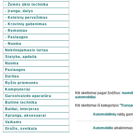
- Žemės ūkio technika
- Įranga, dalys
- Keleivių pervežimas
- Krovinių gabenimas
- Remontas
- Paslaugos
- Nuoma
Nekilnojamasis turtas
Statyba, apdaila
Nuoma
Paslaugos
Darbas
Ryšio priemonės
Kompiuteriai
Kiti skelbimai pagal žodžius:
nuotol
Garso/vaizdo aparatūra
automobiliai
Buitinė technika
Kiti skelbimai iš kategorijos "
Transp
Baldai, interjeras
Automobilinių
raktų ga
Apranga, aksesuarai
Vaikams
Automobilio
atrakinimas
Grožis, sveikata