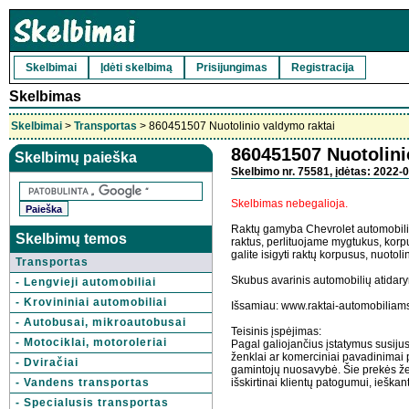
Skelbimai
Įdėti skelbimą
Prisijungimas
Registracija
Skelbimas
Skelbimai
>
Transportas
> 860451507 Nuotolinio valdymo raktai
860451507 Nuotolini
Skelbimų paieška
Skelbimo nr. 75581, įdėtas: 2022-0
Skelbimas nebegalioja.
Raktų gamyba Chevrolet automobil
Skelbimų temos
raktus, perlituojame mygtukus, korp
galite isigyti raktų korpusus, nuotol
Transportas
Skubus avarinis automobilių atidary
- Lengvieji automobiliai
- Krovininiai automobiliai
Išsamiau: www.raktai-automobiliams
- Autobusai, mikroautobusai
Teisinis įspėjimas:
- Motociklai, motoroleriai
Pagal galiojančius įstatymus susiju
ženklai ar komerciniai pavadinimai p
- Dviračiai
gamintojų nuosavybė. Šie prekės žen
- Vandens transportas
išskirtinai klientų patogumui, ieškan
- Specialusis transportas