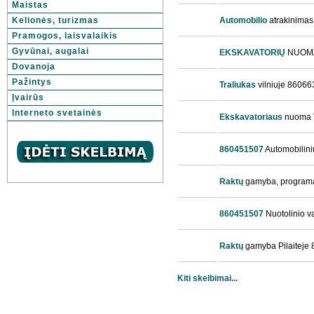
Maistas
Kelionės, turizmas
Automobilio
atrakinimas
Pramogos, laisvalaikis
Gyvūnai, augalai
EKSKAVATORIŲ
NUOMA
Dovanoja
Pažintys
Traliukas
vilniuje 860663
Įvairūs
Interneto svetainės
Ekskavatoriaus
nuoma V
860451507
Automobilini
Raktų
gamyba, program
860451507
Nuotolinio v
Raktų
gamyba Pilaiteje
Kiti skelbimai...