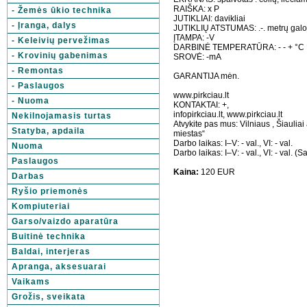
RAIŠKA: x P
- Žemės ūkio technika
JUTIKLIAI: davikliai
- Įranga, dalys
JUTIKLIŲ ATSTUMAS: .-. metrų galo
ĮTAMPA: -V
- Keleivių pervežimas
DARBINĖ TEMPERATŪRA: - - + °C
- Krovinių gabenimas
SROVĖ: -mA
- Remontas
GARANTIJA mėn.
- Paslaugos
www.pirkciau.lt
- Nuoma
KONTAKTAI: +,
infopirkciau.lt, www.pirkciau.lt
Nekilnojamasis turtas
Atvykite pas mus: Vilniaus , Šiauliai
Statyba, apdaila
miestas“
Darbo laikas: I–V: - val., VI: - val.
Nuoma
Darbo laikas: I–V: - val., VI: - val. (
Paslaugos
Kaina:
120 EUR
Darbas
Ryšio priemonės
Kompiuteriai
Garso/vaizdo aparatūra
Buitinė technika
Baldai, interjeras
Apranga, aksesuarai
Vaikams
Grožis, sveikata