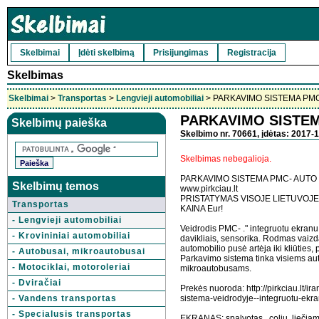
Skelbimai
Įdėti skelbimą
Prisijungimas
Registracija
Skelbimas
Skelbimai
>
Transportas
>
Lengvieji automobiliai
> PARKAVIMO SISTEMA PM
PARKAVIMO SISTEM
Skelbimų paieška
Skelbimo nr. 70661, įdėtas: 2017-1
Skelbimas nebegalioja.
PARKAVIMO SISTEMA PMC- AUTO
Skelbimų temos
www.pirkciau.lt
PRISTATYMAS VISOJE LIETUVOJE P
Transportas
KAINA Eur!
- Lengvieji automobiliai
Veidrodis PMC- ." integruotu ekranu
- Krovininiai automobiliai
davikliais, sensorika. Rodmas vaizda
automobilio pusė artėja iki kliūties,
- Autobusai, mikroautobusai
Parkavimo sistema tinka visiems a
- Motociklai, motoroleriai
mikroautobusams.
- Dviračiai
Prekės nuoroda: http://pirkciau.lt/
- Vandens transportas
sistema-veidrodyje--integruotu-ekra
- Specialusis transportas
EKRANAS: spalvotas . colių, liečia