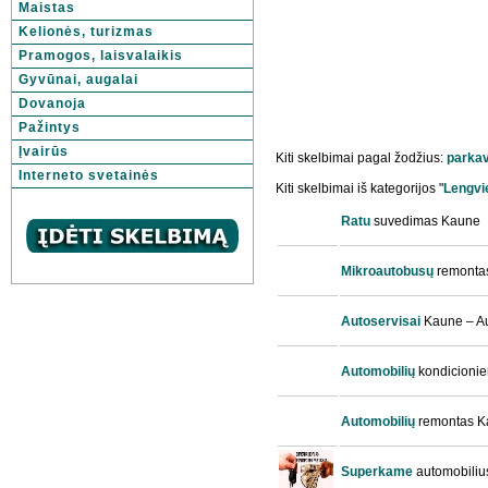
Maistas
Kelionės, turizmas
Pramogos, laisvalaikis
Gyvūnai, augalai
Dovanoja
Pažintys
Įvairūs
Kiti skelbimai pagal žodžius:
parka
Interneto svetainės
Kiti skelbimai iš kategorijos "
Lengvie
Ratu
suvedimas Kaune
Mikroautobusų
remonta
Autoservisai
Kaune – Au
Automobilių
kondicionie
Automobilių
remontas K
Superkame
automobiliu