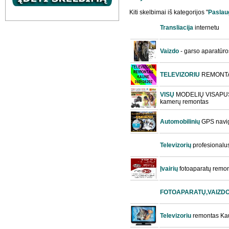
Kiti skelbimai iš kategorijos "
Paslau
Transliacija
internetu
Vaizdo
- garso aparatūro
TELEVIZORIU
REMONTA
VISŲ
MODELIŲ VISAPUS
kamerų remontas
Automobilinių
GPS navig
Televizorių
profesionalu
Įvairių
fotoaparatų remo
FOTOAPARATŲ,VAIZD
Televizoriu
remontas Ka