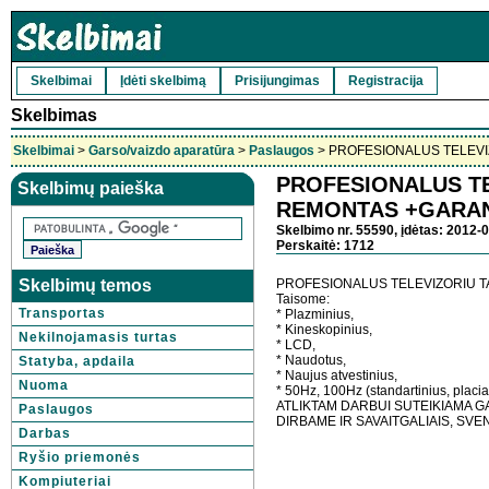
Skelbimai
Įdėti skelbimą
Prisijungimas
Registracija
Skelbimas
Skelbimai
>
Garso/vaizdo aparatūra
>
Paslaugos
> PROFESIONALUS TELEV
PROFESIONALUS T
Skelbimų paieška
REMONTAS +GARAN
Skelbimo nr. 55590, įdėtas: 2012-0
Perskaitė: 1712
Skelbimų temos
PROFESIONALUS TELEVIZORIU TA
Taisome:
Transportas
* Plazminius,
* Kineskopinius,
Nekilnojamasis turtas
* LCD,
* Naudotus,
Statyba, apdaila
* Naujus atvestinius,
Nuoma
* 50Hz, 100Hz (standartinius, placi
ATLIKTAM DARBUI SUTEIKIAMA GAR
Paslaugos
DIRBAME IR SAVAITGALIAIS, SVE
Darbas
Ryšio priemonės
Kompiuteriai