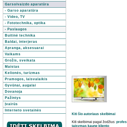
Garso/vaizdo aparatūra
- Garso aparatūra
- Video, TV
- Fototechnika, optika
- Paslaugos
Buitinė technika
Baldai, interjeras
Apranga, aksesuarai
Vaikams
Grožis, sveikata
Maistas
Kelionės, turizmas
Pramogos, laisvalaikis
Gyvūnai, augalai
Dovanoja
Pažintys
Įvairūs
Interneto svetainės
Kiti šio autoriaus skelbimai
Kiti skelbimai pagal žodžius:
profes
taisymas
kaune
kliento