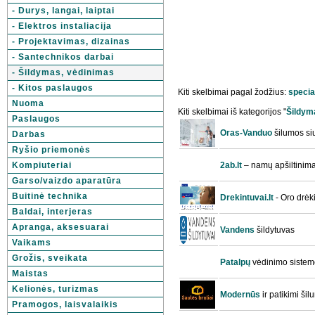
- Durys, langai, laiptai
- Elektros instaliacija
- Projektavimas, dizainas
- Santechnikos darbai
- Šildymas, vėdinimas
- Kitos paslaugos
Kiti skelbimai pagal žodžius:
specia
Nuoma
Kiti skelbimai iš kategorijos "
Šildym
Paslaugos
Oras-Vanduo
šilumos siu
Darbas
Ryšio priemonės
Kompiuteriai
2ab.lt
– namų apšiltinima
Garso/vaizdo aparatūra
Buitinė technika
Drekintuvai.lt
- Oro drėk
Baldai, interjeras
Apranga, aksesuarai
Vandens
šildytuvas
Vaikams
Grožis, sveikata
Patalpų
vėdinimo sistem
Maistas
Kelionės, turizmas
Modernūs
ir patikimi šil
Pramogos, laisvalaikis