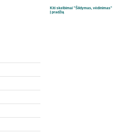
Kiti skelbimai "Šildymas, vėdinimas"
Į pradžią