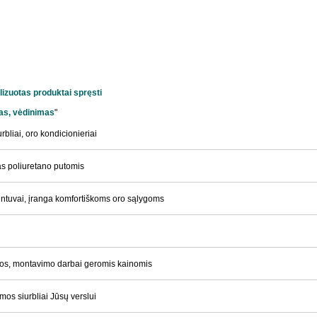
lizuotas
produktai
spręsti
as, vėdinimas
"
rbliai, oro kondicionieriai
s poliuretano putomis
intuvai, įranga komfortiškoms oro sąlygoms
os, montavimo darbai geromis kainomis
umos siurbliai Jūsų verslui