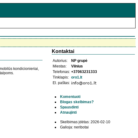
Kontaktai
Autorius:
NP grupė
Miestas:
Vilnius
mobilūs kondicionieriai,
Telefonas:
+37063231333
atalpoms.
Tinklapis:
oro1.lt
El. paštas:
Komentuoti
Blogas skelbimas?
Spausdinti
Atnaujinti
Skelbimas įdėtas: 2026-02-10
Galioja: neribotai