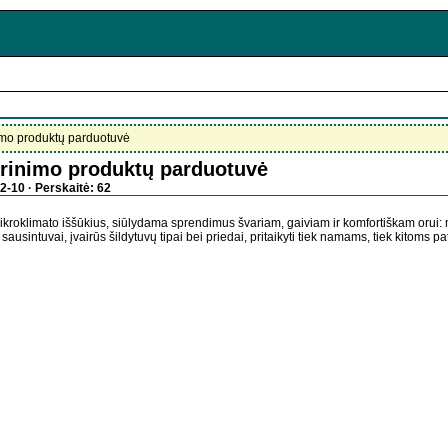
imo produktų parduotuvė
erinimo produktų parduotuvė
2-10 · Perskaitė: 62
ikroklimato iššūkius, siūlydama sprendimus švariam, gaiviam ir komfortiškam orui: 
 sausintuvai, įvairūs šildytuvų tipai bei priedai, pritaikyti tiek namams, tiek kitoms p