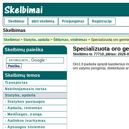
Skelbimai
Įdėti skelbimą
Prisijungimas
Registracija
Skelbimas
Skelbimai
>
Statyba, apdaila
>
Šildymas, vėdinimas
> Specializuota oro gerin
Specializuota oro g
Skelbimų paieška
Skelbimo nr. 77710, įdėtas: 2026-0
Oro1.lt padeda spręsti kasdienius m
oro valymo įrenginiai, drėkintuvai ar
Skelbimų temos
Transportas
Nekilnojamasis turtas
Statyba, apdaila
- Statybos paslaugos
- Apdaila, remontas
- Medžiagos, įranga
- Aplinkos tvarkymas
- Apsaugos sistemos