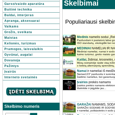
Skelbimai
Garso/vaizdo aparatūra
Buitinė technika
Baldai, interjeras
Populiariausi skelb
Apranga, aksesuarai
Vaikams
Grožis, sveikata
Medinis
namelis sodui „Re
Maistas
Parduodam ir pastatom labai gra
Kelionės, turizmas
ISO standartų, ekologiški bei ne
MEDINIAI
NAMELIAI IR NA
Pramogos, laisvalaikis
Mediniai nameliai, namai ir sodo,
Gyvūnai, augalai
kaimo turizmui, greito maisto gam
Katilai,
židiniai, krosnelės,
Dovanoja
Mūsų svetainėje rasite visą inži
Pažintys
o keletą alternatyvių sprendimų, k
Namai
ir nameliai iš medž
Įvairūs
Namas123“ parduoda ir surenka a
Interneto svetainės
žaidimo namelius, bei garantuoja
Įvairios
prekės namams
Įvairios prekės namams elektron
išsirinkite ir įsigykite jau...
GARAŽAI
NAMAMS, SODAMS
Skelbimo numeris
GARAŽAI SODAMS IR SODYBOMS, 
ir nameliai, poilsiavietės ir sodo