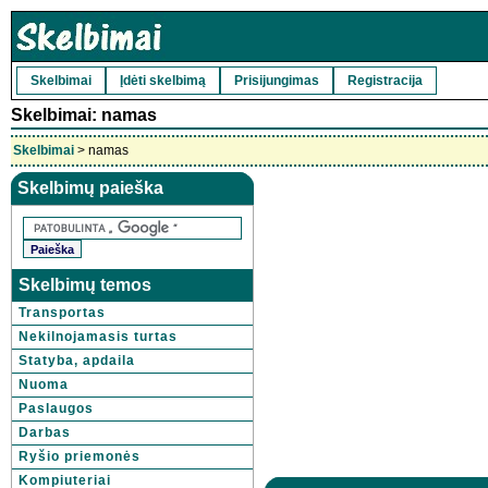
Skelbimai
Įdėti skelbimą
Prisijungimas
Registracija
Skelbimai: namas
Skelbimai
> namas
Skelbimų paieška
Skelbimų temos
Transportas
Nekilnojamasis turtas
Statyba, apdaila
Nuoma
Paslaugos
Darbas
Ryšio priemonės
Kompiuteriai