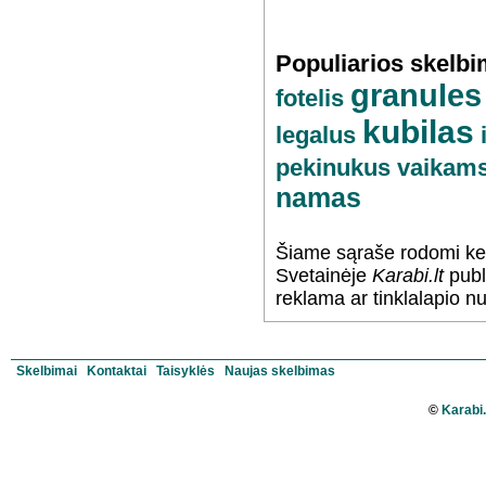
Populiarios skelb
granules
fotelis
kubilas
legalus
pekinukus
vaikam
namas
Šiame sąraše rodomi kel
Svetainėje
Karabi.lt
publ
reklama ar tinklalapio n
Skelbimai
Kontaktai
Taisyklės
Naujas skelbimas
©
Karabi