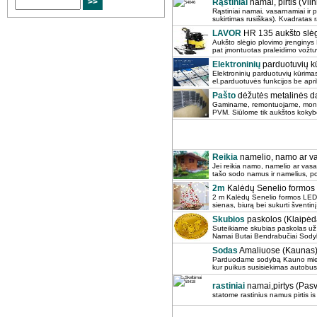
Rąstiniai
namai, pirtis (Viln
Rąstiniai namai, vasarnamiai ir p
sukirtimas rusiškas). Kvadratas 
LAVOR
HR 135 aukšto slėg
Aukšto slėgio plovimo įrenginy
pat įmontuotas praleidimo vožtu
Elektroninių
parduotuvių kū
Elektroninių parduotuvių kūrimas
el.parduotuvės funkcijos be apr
Pašto
dėžutės metalinės d
Gaminame, remontuojame, montu
PVM. Siūlome tik aukštos kokybė
Reikia
namelio, namo ar v
Jei reikia namo, namelio ar vas
tašo sodo namus ir namelius, poi
2m
Kalėdų Senelio formos L
2 m Kalėdų Senelio formos LED š
sienas, biurą bei sukurti šventi
Skubios
paskolos (Klaipėd
Suteikiame skubias paskolas už u
Namai Butai Bendrabučiai Sodyb
Sodas
Amaliuose (Kaunas
Parduodame sodybą Kauno mieste,
kur puikus susisiekimas autobusu,
rastiniai
namai,pirtys (Pasv
statome rastinius namus pirtis i