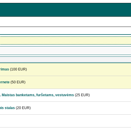
ūrimas
(100 EUR)
ernete
(50 EUR)
ai. Maistas banketams, furšetams, vestuvėms
(25 EUR)
is stalas
(20 EUR)