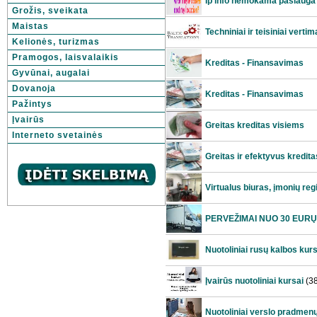
Ip info nemokama paslauga
Grožis, sveikata
Maistas
Techniniai ir teisiniai vertim
Kelionės, turizmas
Pramogos, laisvalaikis
Kreditas - Finansavimas
Gyvūnai, augalai
Dovanoja
Kreditas - Finansavimas
Pažintys
Įvairūs
Greitas kreditas visiems
Interneto svetainės
Greitas ir efektyvus kredita
Virtualus biuras, įmonių re
PERVEŽIMAI NUO 30 EURŲ
Nuotoliniai rusų kalbos kurs
Įvairūs nuotoliniai kursai
(3
Nuotoliniai verslo pradmen