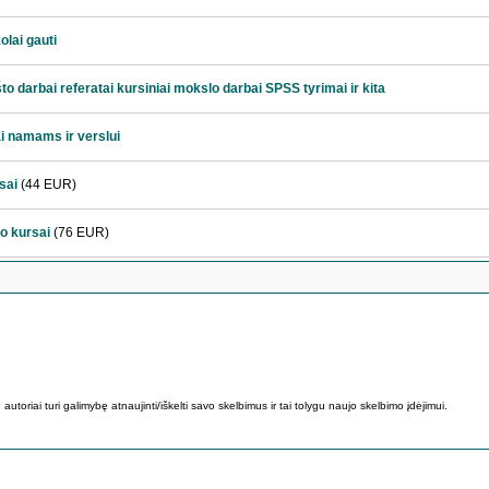
lai gauti
to darbai referatai kursiniai mokslo darbai SPSS tyrimai ir kita
i namams ir verslui
sai
(44 EUR)
o kursai
(76 EUR)
utoriai turi galimybę atnaujinti/iškelti savo skelbimus ir tai tolygu naujo skelbimo įdėjimui.