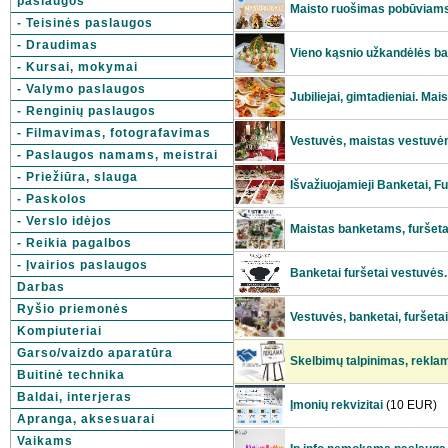
paslaugos
Maisto ruošimas pobūviams
- Teisinės paslaugos
- Draudimas
Vieno kąsnio užkandėlės b
- Kursai, mokymai
- Valymo paslaugos
Jubiliejai, gimtadieniai. Mai
- Renginių paslaugos
- Filmavimas, fotografavimas
Vestuvės, maistas vestuvė
- Paslaugos namams, meistrai
- Priežiūra, slauga
Išvažiuojamieji Banketai‎, F
- Paskolos
- Verslo idėjos
Maistas banketams, furše
- Reikia pagalbos
- Įvairios paslaugos
Banketai furšetai vestuvės.
Darbas
Ryšio priemonės
Vestuvės, banketai, furšet
Kompiuteriai
Garso/vaizdo aparatūra
Skelbimų talpinimas, rekla
Buitinė technika
Baldai, interjeras
Įmonių rekvizitai
(10 EUR)
Apranga, aksesuarai
Vaikams