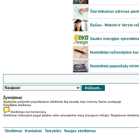
Štai tinkamas adresas pasko
Rašau - Mokslo ir Verslo raš
Saulės energijos sprendima
Nuotoliniai raštvedybos kur
Nuotoliniai papuošalų vėrim
Žymėjimai:
Spalvotai
pažymėti populiariausi skelbimai šią savaitę tarp rodomų šiame puslapyje
Paryškinti
skelbimai
Skelbimas turi komentarų
Skelbimai rūšiuojami pagal įdėjimo arba atnaujinimo datą (naujausi viršuje). Registruoti skelbimų a
Skelbimai
Kontaktai
Taisyklės
Naujas skelbimas