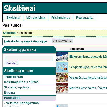
Skelbimai
Įdėti skelbimą
Prisijungimas
Registracija
Paslaugos
Skelbimai
> Paslaugos
Įdėti skelbimą šioje kategorijoje
Skelbimas
Skelbimų paieška
Elektroninių parduotuvių k
Seo paslaugos, reklama int
Skelbimų temos
Transportas
Vestuvės, banketai, furšet
Nekilnojamasis turtas
Statyba, apdaila
Maistas Vestuvėms, Šventin
Nuoma
Paslaugos
- Vertimo, redagavimo