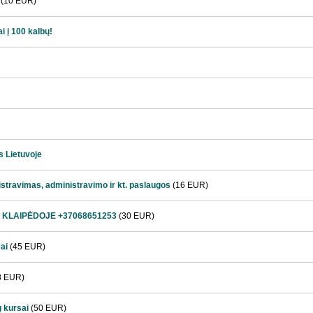
(10 EUR)
ai į 100 kalbų!
s Lietuvoje
gistravimas, administravimo ir kt. paslaugos
(16 EUR)
 KLAIPĖDOJE +37068651253
(30 EUR)
ai
(45 EUR)
8 EUR)
ų kursai
(50 EUR)