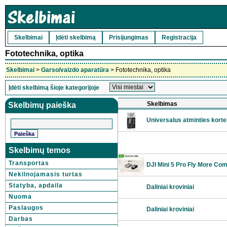
Skelbimai
Įdėti skelbimą
Prisijungimas
Registracija
Fototechnika, optika
Skelbimai
>
Garso/vaizdo aparatūra
> Fototechnika, optika
Įdėti skelbimą šioje kategorijoje
Skelbimas
Skelbimų paieška
Universalus atminties korte
Skelbimų temos
Transportas
DJI Mini 5 Pro Fly More Co
Nekilnojamasis turtas
Statyba, apdaila
Daliniai kroviniai
Nuoma
Paslaugos
Daliniai kroviniai
Darbas