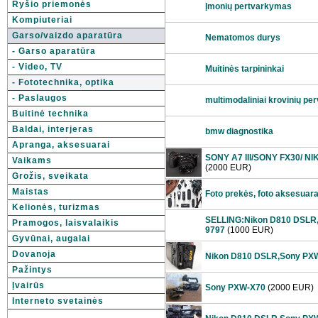
Ryšio priemonės
Įmonių pertvarkymas
Kompiuteriai
Garso/vaizdo aparatūra
Nematomos durys
- Garso aparatūra
- Video, TV
Muitinės tarpininkai
- Fototechnika, optika
- Paslaugos
multimodaliniai krovinių pe
Buitinė technika
Baldai, interjeras
bmw diagnostika
Apranga, aksesuarai
SONY A7 III/SONY FX30/ N
Vaikams
(2000 EUR)
Grožis, sveikata
Maistas
Foto prekės, foto aksesuarai
Kelionės, turizmas
SELLING:Nikon D810 DSLR
Pramogos, laisvalaikis
9797
(1000 EUR)
Gyvūnai, augalai
Dovanoja
Nikon D810 DSLR,Sony PX
Pažintys
Įvairūs
Sony PXW-X70
(2000 EUR)
Interneto svetainės