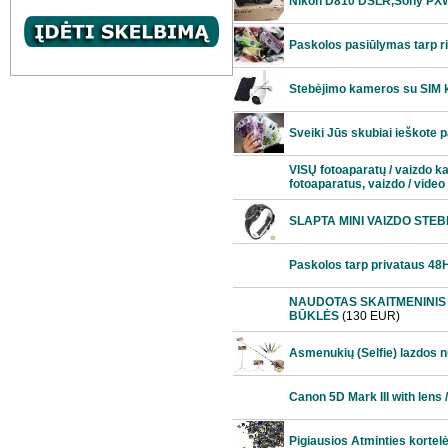
Nikon D810 DSLR,Sony PX
Paskolos pasiūlymas tarp ri
Stebėjimo kameros su SIM k
Sveiki Jūs skubiai ieškote 
VISŲ fotoaparatų / vaizdo
fotoaparatus, vaizdo / video
SLAPTA MINI VAIZDO STE
Paskolos tarp privataus 48
NAUDOTAS SKAITMENINIS 
BŪKLĖS
(130 EUR)
Asmenukių (Selfie) lazdos n
Canon 5D Mark III with lens 
Pigiausios Atminties kortel