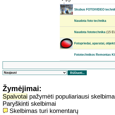
Skubus FOTO/VIDEO techni
Naudota foto technika
Naudota fototechnika
(15 E
Fotopriedai, aparatai, objek
Fototechnikos Remontas Kl
Žymėjimai:
Spalvotai
pažymėti populiariausi skelbima
Paryškinti
skelbimai
Skelbimas turi komentarų